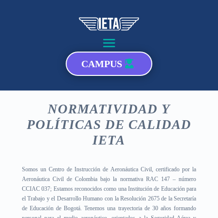
CAMPUS
NORMATIVIDAD Y
POLÍTICAS DE CALIDAD
IETA
Somos un Centro de Instrucción de Aeronáutica Civil, certificado por la
Aeronáutica Civil de Colombia bajo la normativa RAC 147 – número
CCIAC 037; Estamos reconocidos como una Institución de Educación para
el Trabajo y el Desarrollo Humano con la Resolución 2675 de la Secretaría
de Educación de Bogotá. Tenemos una trayectoria de 30 años formando